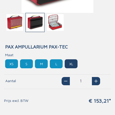
PAX AMPULLARIUM PAX-TEC
Maat
XS
S
M
L
XL
Aantal
€ 153,21*
Prijs excl. BTW