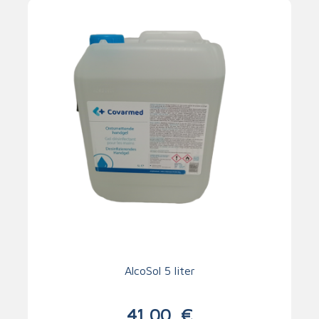
AlcoSol 5 liter
41,00
€