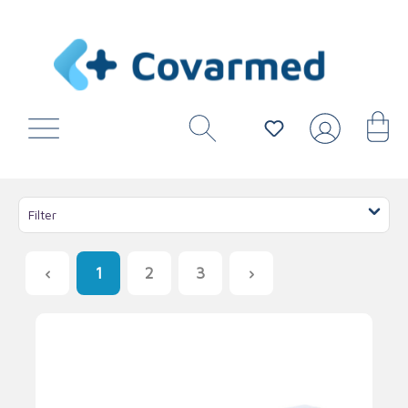
Filter
1
2
3