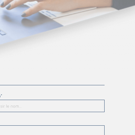
Gants
iculations
Signalisation
aies
Masques
La protection du corps
Protection des yeux
Protection de la tête
Mobilier
Protection auditive
Mobilier
 stéthoscope
Les postes de secours
 auriculaire
*