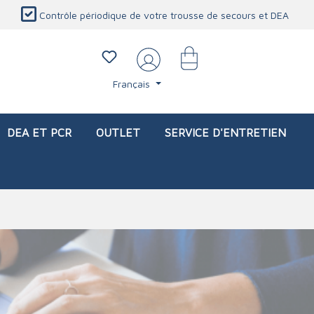
Contrôle périodique de votre trousse de secours et DEA
Français
DEA ET PCR
OUTLET
SERVICE D'ENTRETIEN
li)
icaux
Sacs d'intervention (vide)
Blessures oculaires
Produits de protection personnelle
Service d'entretien
Station de douche oculaire
Couverture ignifuge
Lavage oculaire
Détecteur de CO